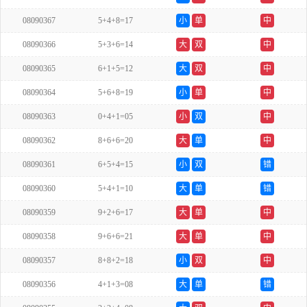
08090367
5+4+8=17
小
单
中
08090366
5+3+6=14
大
双
中
08090365
6+1+5=12
大
双
中
08090364
5+6+8=19
小
单
中
08090363
0+4+1=05
小
双
中
08090362
8+6+6=20
大
单
中
08090361
6+5+4=15
小
双
错
08090360
5+4+1=10
大
单
错
08090359
9+2+6=17
大
单
中
08090358
9+6+6=21
大
单
中
08090357
8+8+2=18
小
双
中
08090356
4+1+3=08
大
单
错