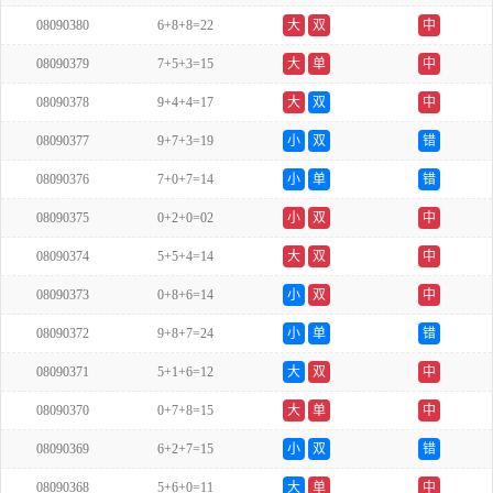
08090380
6+8+8=22
大
双
中
08090379
7+5+3=15
大
单
中
08090378
9+4+4=17
大
双
中
08090377
9+7+3=19
小
双
错
08090376
7+0+7=14
小
单
错
08090375
0+2+0=02
小
双
中
08090374
5+5+4=14
大
双
中
08090373
0+8+6=14
小
双
中
08090372
9+8+7=24
小
单
错
08090371
5+1+6=12
大
双
中
08090370
0+7+8=15
大
单
中
08090369
6+2+7=15
小
双
错
08090368
5+6+0=11
大
单
中