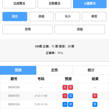
白虎算法
沦陷算法
山魈算法
组合
杀组
大小
单双
双项
双组
100期 正确：71 期 错误：29 期
正确率：71%
预测
走势
统计
期号
号码
预测
结果
08090396
---
大
双
---
08090395
4+4+1=09
小
双
中
08090394
3+8+3=14
小
单
错