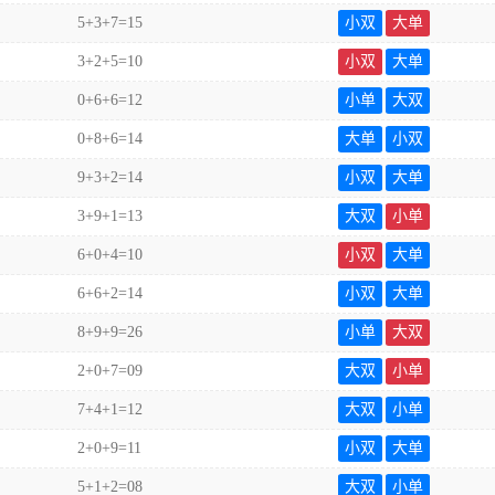
5+3+7=15
小双
大单
3+2+5=10
小双
大单
0+6+6=12
小单
大双
0+8+6=14
大单
小双
9+3+2=14
小双
大单
3+9+1=13
大双
小单
6+0+4=10
小双
大单
6+6+2=14
小双
大单
8+9+9=26
小单
大双
2+0+7=09
大双
小单
7+4+1=12
大双
小单
2+0+9=11
小双
大单
5+1+2=08
大双
小单