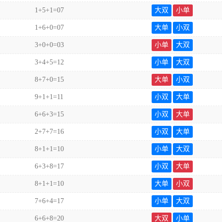
1+5+1=07
大双
小单
1+6+0=07
大单
小双
3+0+0=03
小单
大双
3+4+5=12
小单
大双
8+7+0=15
大单
小双
9+1+1=11
小双
大单
6+6+3=15
小双
大单
2+7+7=16
小双
大单
8+1+1=10
小单
大双
6+3+8=17
小双
大单
8+1+1=10
大单
小双
7+6+4=17
小单
大双
6+6+8=20
大双
小单