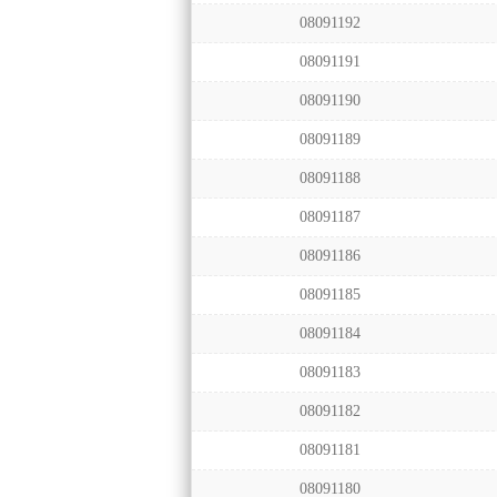
08091192
08091191
08091190
08091189
08091188
08091187
08091186
08091185
08091184
08091183
08091182
08091181
08091180