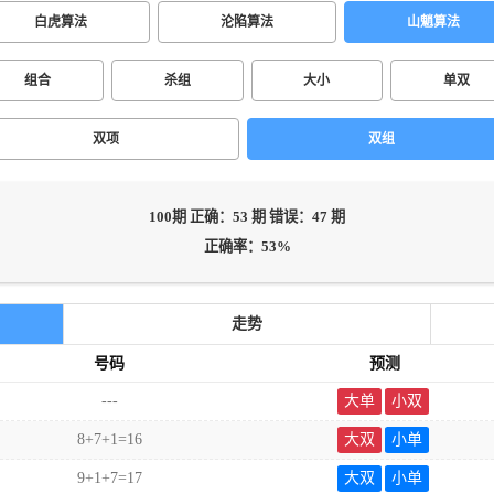
白虎算法
沦陷算法
山魈算法
组合
杀组
大小
单双
双项
双组
100期 正确：53 期 错误：47 期
正确率：53%
走势
号码
预测
---
大单
小双
8+7+1=16
大双
小单
9+1+7=17
大双
小单