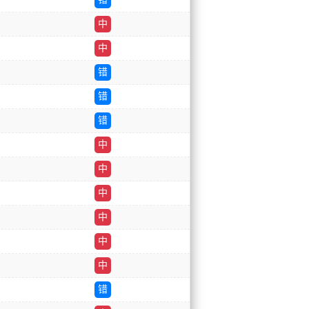
中
中
错
错
错
中
中
中
中
中
中
错