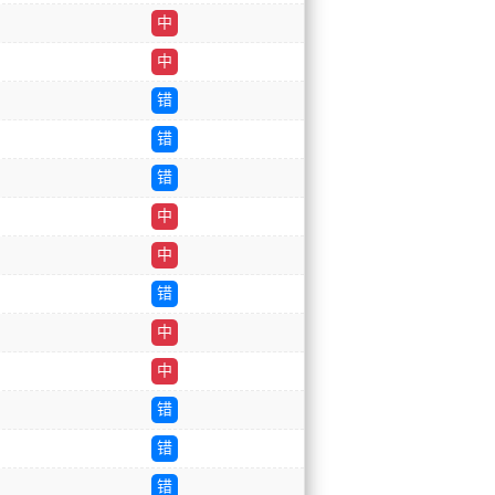
中
中
错
错
错
中
中
错
中
中
错
错
错