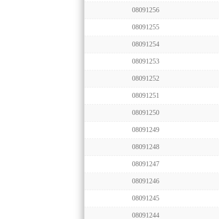
08091256
08091255
08091254
08091253
08091252
08091251
08091250
08091249
08091248
08091247
08091246
08091245
08091244