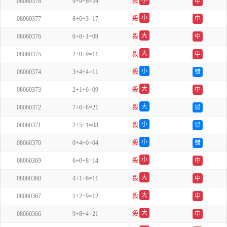
小
08060378
9+9+6=24
殺
中
单
小
08060377
8+6+3=17
殺
中
单
大
08060376
0+8+1=09
殺
中
双
大
08060375
2+0+9=11
殺
中
单
小
08060374
3+4+4=11
殺
错
单
大
08060373
2+1+6=09
殺
中
单
大
08060372
7+6+8=21
殺
错
单
小
08060371
2+5+1=08
殺
错
双
小
08060370
0+4+0=04
殺
错
双
小
08060369
6+0+8=14
殺
中
双
大
08060368
4+1+6=11
殺
中
单
大
08060367
1+2+9=12
殺
中
双
大
08060366
9+8+4=21
殺
中
双