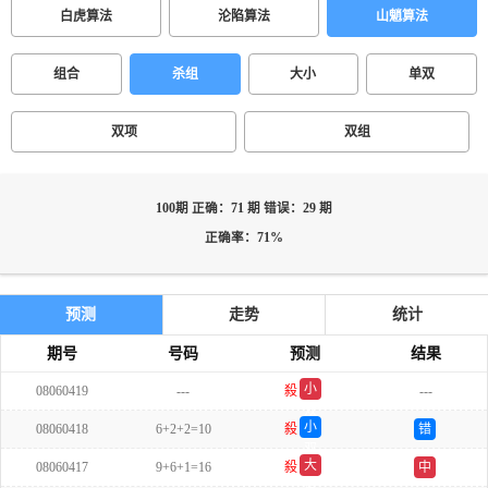
白虎算法
沦陷算法
山魈算法
组合
杀组
大小
单双
双项
双组
100期 正确：71 期 错误：29 期
正确率：71%
预测
走势
统计
期号
号码
预测
结果
小
08060419
---
殺
---
双
小
08060418
6+2+2=10
殺
错
双
大
08060417
9+6+1=16
殺
中
单