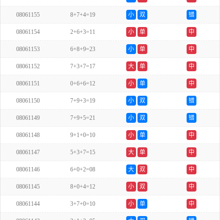
08061155
8+7+4=19
小
双
错
08061154
2+6+3=11
小
单
中
08061153
6+8+9=23
小
单
中
08061152
7+3+7=17
大
单
中
08061151
0+6+6=12
小
单
中
08061150
7+9+3=19
小
双
错
08061149
7+9+5=21
小
双
错
08061148
9+1+0=10
小
单
中
08061147
5+3+7=15
大
单
中
08061146
6+0+2=08
大
双
中
08061145
8+0+4=12
小
双
中
08061144
3+7+0=10
小
单
中