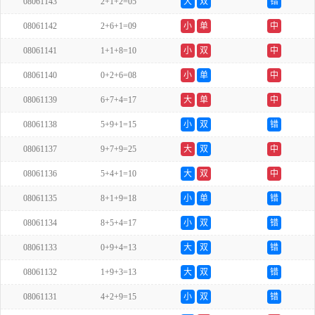
08061143
2+1+2=05
大
双
错
08061142
2+6+1=09
小
单
中
08061141
1+1+8=10
小
双
中
08061140
0+2+6=08
小
单
中
08061139
6+7+4=17
大
单
中
08061138
5+9+1=15
小
双
错
08061137
9+7+9=25
大
双
中
08061136
5+4+1=10
大
双
中
08061135
8+1+9=18
小
单
错
08061134
8+5+4=17
小
双
错
08061133
0+9+4=13
大
双
错
08061132
1+9+3=13
大
双
错
08061131
4+2+9=15
小
双
错