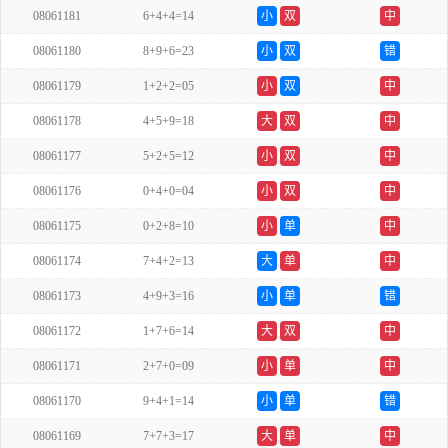
08061181
6+4+4=14
小
双
中
08061180
8+9+6=23
小
双
错
08061179
1+2+2=05
小
双
中
08061178
4+5+9=18
大
双
中
08061177
5+2+5=12
小
双
中
08061176
0+4+0=04
小
双
中
08061175
0+2+8=10
小
单
中
08061174
7+4+2=13
大
单
中
08061173
4+9+3=16
小
单
错
08061172
1+7+6=14
大
双
中
08061171
2+7+0=09
小
单
中
08061170
9+4+1=14
小
单
错
08061169
7+7+3=17
大
单
中