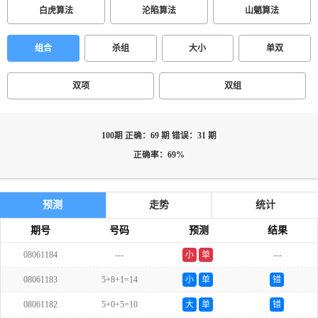
白虎算法
沦陷算法
山魈算法
组合
杀组
大小
单双
双项
双组
100期 正确：69 期 错误：31 期
正确率：69%
预测
走势
统计
期号
号码
预测
结果
08061184
---
小
单
---
08061183
5+8+1=14
小
单
错
08061182
5+0+5=10
大
单
错