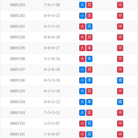
08091203
7+0+1=08
大
双
中
08091202
8+9+5=22
小
双
中
08091201
8+5+2=15
大
双
中
08091200
6+8+6=20
大
双
中
08091199
9+8+0=17
大
单
中
08091198
5+1+8=14
大
单
中
08091197
8+2+8=18
小
双
中
08091196
8+5+5=18
小
单
错
08091195
8+1+1=10
大
双
中
08091194
4+6+2=12
大
单
错
08091193
7+3+2=12
大
双
中
08091192
1+5+1=07
小
双
中
08091191
1+6+0=07
小
双
中