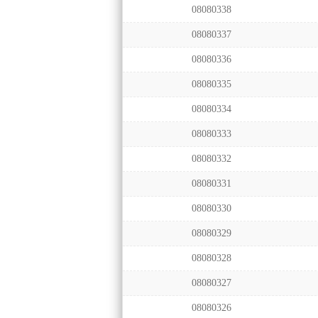
08080338
08080337
08080336
08080335
08080334
08080333
08080332
08080331
08080330
08080329
08080328
08080327
08080326