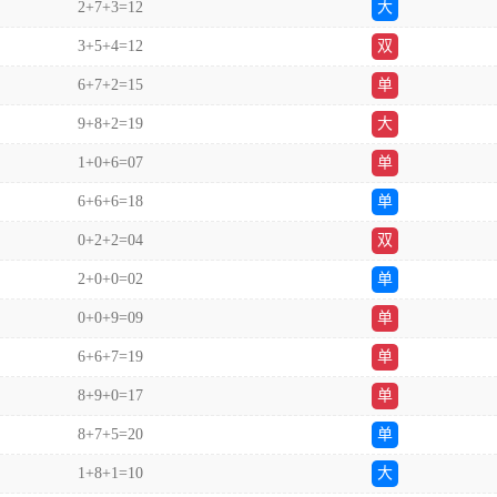
2+7+3=12
大
3+5+4=12
双
6+7+2=15
单
9+8+2=19
大
1+0+6=07
单
6+6+6=18
单
0+2+2=04
双
2+0+0=02
单
0+0+9=09
单
6+6+7=19
单
8+9+0=17
单
8+7+5=20
单
1+8+1=10
大