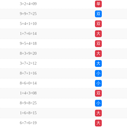
3+2+4=09
单
9+9+7=25
双
5+4+1=10
双
1+7+6=14
大
9+5+4=18
双
8+3+9=20
大
3+7+2=12
大
8+7+1=16
小
8+6+0=14
小
1+4+3=08
双
8+9+8=25
小
1+6+8=15
大
6+7+6=19
大