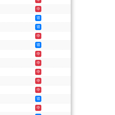
中
错
错
中
错
中
中
中
中
中
错
中