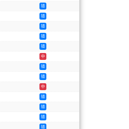
错
错
错
错
错
中
错
错
中
错
错
错
错