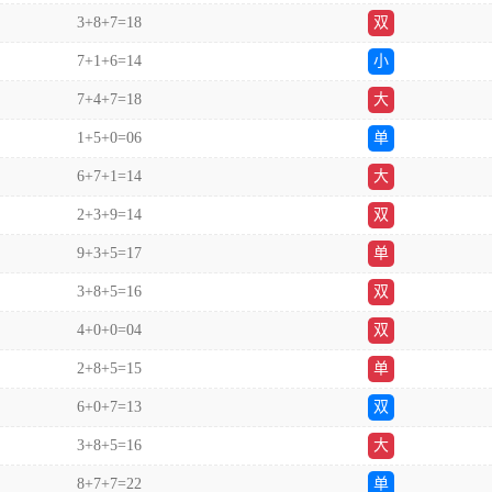
3+8+7=18
双
7+1+6=14
小
7+4+7=18
大
1+5+0=06
单
6+7+1=14
大
2+3+9=14
双
9+3+5=17
单
3+8+5=16
双
4+0+0=04
双
2+8+5=15
单
6+0+7=13
双
3+8+5=16
大
8+7+7=22
单