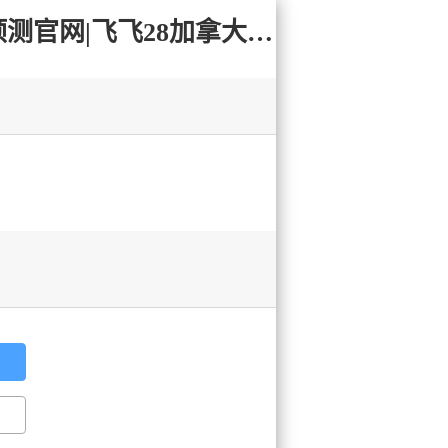
谨记域名：28yC.Com 加拿大PC预测网-加拿大28开奖|PC结果预测官网|飞飞28加拿大在线预测_极致火热优质的免费预测