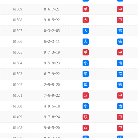
61509
8+6+7=21
单
中
61508
9+8+5=22
大
中
61507
0+3+2=05
大
错
61506
6+2+3=11
大
错
61505
9+7+3=19
单
中
61504
9+5+9=23
小
错
61503
6+7+9=22
单
错
61502
2+9+9=20
单
错
61501
7+6+9=22
双
中
61500
4+9+5=18
小
错
61499
9+7+8=24
双
中
61498
9+6+5=20
双
中