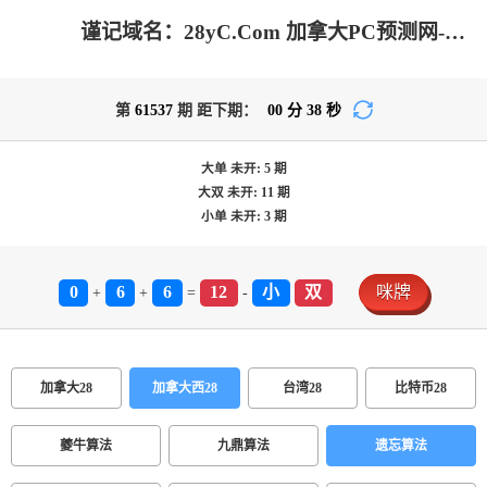
谨记域名：28yC.Com 加拿大PC预测网-加拿大28开奖|PC结果预测官网|飞飞28加拿大在线预测_极致火热优质的免费预测
第
61537
期 距下期：
00
分
38
秒
大单
未开:
5
期
大双
未开:
11
期
小单
未开:
3
期
0
6
6
12
小
双
咪牌
+
+
=
-
加拿大28
加拿大西28
台湾28
比特币28
夔牛算法
九鼎算法
遗忘算法