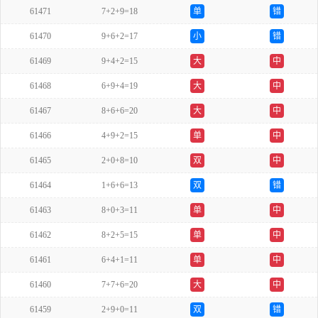
61471
7+2+9=18
单
错
61470
9+6+2=17
小
错
61469
9+4+2=15
大
中
61468
6+9+4=19
大
中
61467
8+6+6=20
大
中
61466
4+9+2=15
单
中
61465
2+0+8=10
双
中
61464
1+6+6=13
双
错
61463
8+0+3=11
单
中
61462
8+2+5=15
单
中
61461
6+4+1=11
单
中
61460
7+7+6=20
大
中
61459
2+9+0=11
双
错