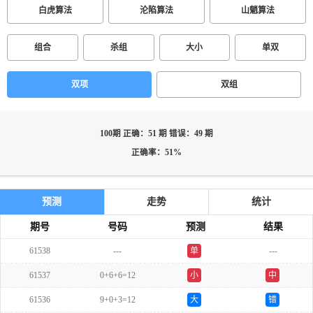
白虎算法
沦陷算法
山魈算法
组合
杀组
大小
单双
双项
双组
100期 正确：51 期 错误：49 期
正确率：51%
预测
走势
统计
期号
号码
预测
结果
61538
---
单
---
61537
0+6+6=12
小
中
61536
9+0+3=12
大
错