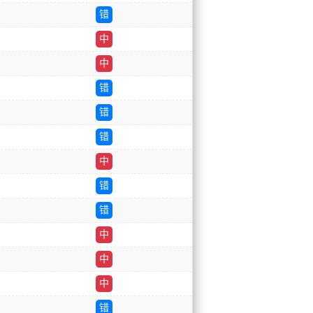
错
中
中
错
错
错
中
错
错
中
中
中
错