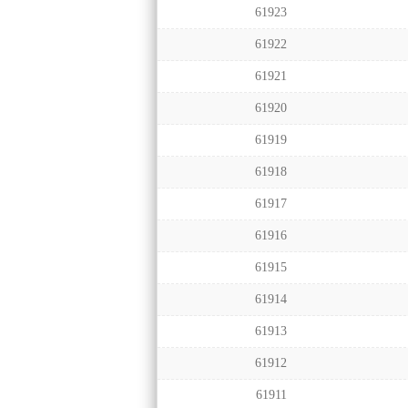
61923
61922
61921
61920
61919
61918
61917
61916
61915
61914
61913
61912
61911