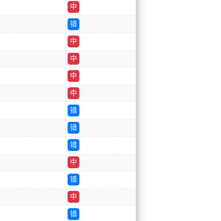
中
错
中
中
中
中
错
错
错
中
错
中
错