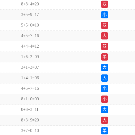
8+8+4=20
双
3+5+9=17
小
5+5+0=10
双
4+5+7=16
大
4+4+4=12
双
1+6+2=09
单
3+1+3=07
大
1+4+1=06
大
4+5+7=16
小
8+1+0=09
小
0+8+3=11
大
8+3+9=20
大
3+7+0=10
单