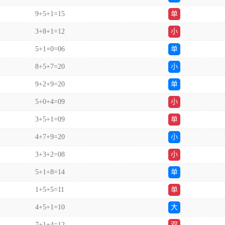
9+5+1=15
单
3+8+1=12
小
5+1+0=06
单
8+5+7=20
小
9+2+9=20
单
5+0+4=09
小
3+5+1=09
单
4+7+9=20
小
3+3+2=08
小
5+1+8=14
单
1+5+5=11
单
4+5+1=10
大
7+1+4=12
双