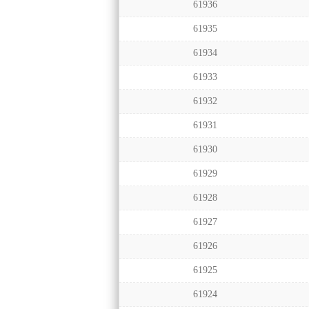
61936
61935
61934
61933
61932
61931
61930
61929
61928
61927
61926
61925
61924