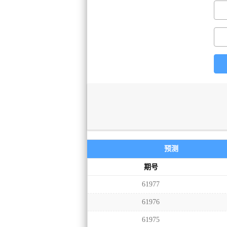
预测
期号
61977
61976
61975