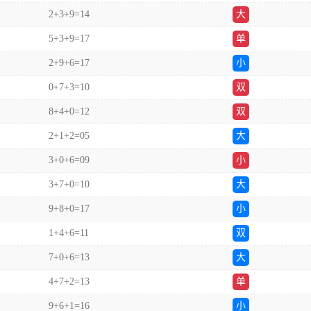
2+3+9=14
大
5+3+9=17
单
2+9+6=17
小
0+7+3=10
双
8+4+0=12
双
2+1+2=05
大
3+0+6=09
小
3+7+0=10
大
9+8+0=17
小
1+4+6=11
双
7+0+6=13
大
4+7+2=13
单
9+6+1=16
小