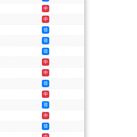
中
中
错
错
错
中
中
错
中
错
中
错
中