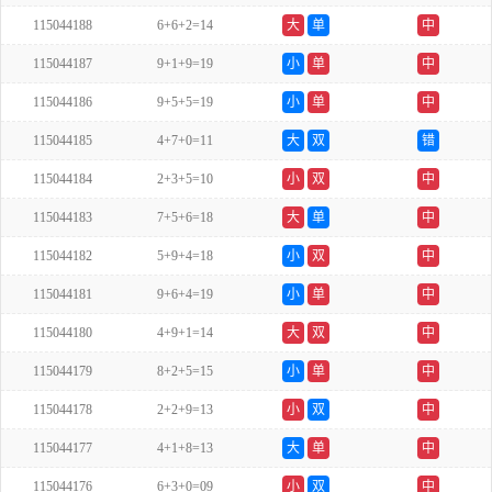
115044188
6+6+2=14
大
单
中
115044187
9+1+9=19
小
单
中
115044186
9+5+5=19
小
单
中
115044185
4+7+0=11
大
双
错
115044184
2+3+5=10
小
双
中
115044183
7+5+6=18
大
单
中
115044182
5+9+4=18
小
双
中
115044181
9+6+4=19
小
单
中
115044180
4+9+1=14
大
双
中
115044179
8+2+5=15
小
单
中
115044178
2+2+9=13
小
双
中
115044177
4+1+8=13
大
单
中
115044176
6+3+0=09
小
双
中