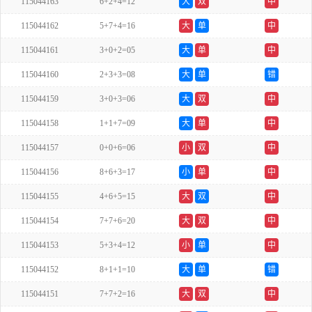
115044163
6+2+4=12
大
双
中
115044162
5+7+4=16
大
单
中
115044161
3+0+2=05
大
单
中
115044160
2+3+3=08
大
单
错
115044159
3+0+3=06
大
双
中
115044158
1+1+7=09
大
单
中
115044157
0+0+6=06
小
双
中
115044156
8+6+3=17
小
单
中
115044155
4+6+5=15
大
双
中
115044154
7+7+6=20
大
双
中
115044153
5+3+4=12
小
单
中
115044152
8+1+1=10
大
单
错
115044151
7+7+2=16
大
双
中