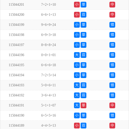
115044201
7+2+1=10
小
单
中
115044200
6+6+1=13
小
双
中
115044199
9+6+9=24
小
单
错
115044198
6+9+3=18
小
单
错
115044197
8+8+8=24
小
单
错
115044196
0+0+1=01
大
双
错
115044195
6+6+6=18
小
单
错
115044194
7+2+5=14
小
单
错
115044193
5+0+6=11
大
双
错
115044192
3+6+4=13
大
双
错
115044191
5+1+1=07
大
单
中
115044190
6+5+5=16
小
单
错
115044189
4+4+5=13
小
双
中