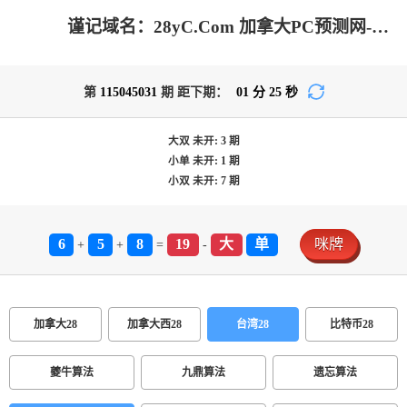
谨记域名：28yC.Com 加拿大PC预测网-加拿大28开奖|PC结果预测官网|飞飞28加拿大在线预测_极致火热优质的免费预测
第
115045031
期 距下期：
01
分
25
秒
大双
未开:
3
期
小单
未开:
1
期
小双
未开:
7
期
6
5
8
19
大
单
咪牌
+
+
=
-
加拿大28
加拿大西28
台湾28
比特币28
夔牛算法
九鼎算法
遗忘算法