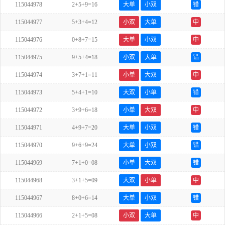
115044978
2+5+9=16
大单
小双
错
115044977
5+3+4=12
小双
大单
中
115044976
0+8+7=15
大单
小双
中
115044975
9+5+4=18
小双
大单
错
115044974
3+7+1=11
小单
大双
中
115044973
5+4+1=10
大双
小单
错
115044972
3+9+6=18
小单
大双
中
115044971
4+9+7=20
大单
小双
错
115044970
9+6+9=24
大单
小双
错
115044969
7+1+0=08
小单
大双
错
115044968
3+1+5=09
大双
小单
中
115044967
8+0+6=14
大单
小双
错
115044966
2+1+5=08
小双
大单
中