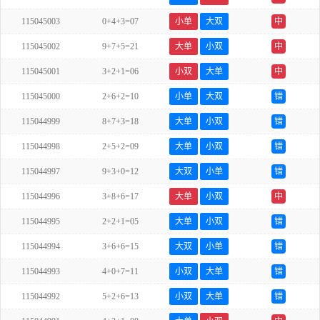
115045003
0+4+3=07
小单
大双
中
115045002
9+7+5=21
大单
小双
中
115045001
3+2+1=06
小双
大单
中
115045000
2+6+2=10
小单
大双
错
115044999
8+7+3=18
大单
小双
错
115044998
2+5+2=09
大单
小双
错
115044997
9+3+0=12
大双
小单
错
115044996
3+8+6=17
大单
小双
中
115044995
2+2+1=05
大单
小双
错
115044994
3+6+6=15
大双
小单
错
115044993
4+0+7=11
小双
大单
错
115044992
5+2+6=13
小双
大单
错