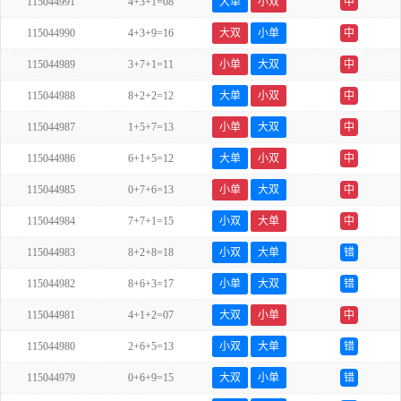
115044991
4+3+1=08
大单
小双
中
115044990
4+3+9=16
大双
小单
中
115044989
3+7+1=11
小单
大双
中
115044988
8+2+2=12
大单
小双
中
115044987
1+5+7=13
小单
大双
中
115044986
6+1+5=12
大单
小双
中
115044985
0+7+6=13
小单
大双
中
115044984
7+7+1=15
小双
大单
中
115044983
8+2+8=18
小双
大单
错
115044982
8+6+3=17
小单
大双
错
115044981
4+1+2=07
大双
小单
中
115044980
2+6+5=13
小双
大单
错
115044979
0+6+9=15
大双
小单
错