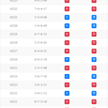
62523
4+0+2=06
小
中
62522
7+6+4=17
大
中
62521
3+3+0=06
大
错
62520
1+0+8=09
大
错
62519
0+7+8=15
大
中
62518
2+3+0=05
小
中
62517
8+4+9=21
大
中
62516
8+0+2=10
大
错
62515
2+5+1=08
小
中
62514
3+6+7=16
小
错
62513
2+6+3=11
小
中
62512
5+6+1=12
大
错
62511
8+7+3=18
大
中