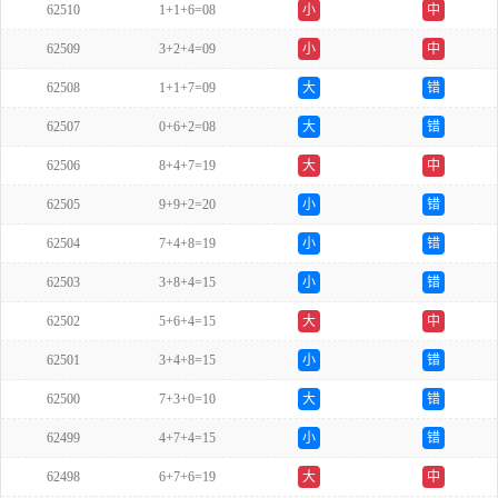
62510
1+1+6=08
小
中
62509
3+2+4=09
小
中
62508
1+1+7=09
大
错
62507
0+6+2=08
大
错
62506
8+4+7=19
大
中
62505
9+9+2=20
小
错
62504
7+4+8=19
小
错
62503
3+8+4=15
小
错
62502
5+6+4=15
大
中
62501
3+4+8=15
小
错
62500
7+3+0=10
大
错
62499
4+7+4=15
小
错
62498
6+7+6=19
大
中