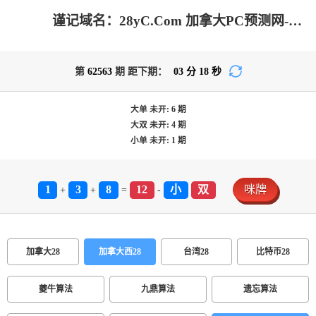
谨记域名：28yC.Com 加拿大PC预测网-加拿大28开奖|PC结果预测官网|飞飞28加拿大在线预测_极致火热优质的免费预测
第
62563
期 距下期：
03
分
18
秒
大单
未开:
6
期
大双
未开:
4
期
小单
未开:
1
期
1
3
8
12
小
双
咪牌
+
+
=
-
加拿大28
加拿大西28
台湾28
比特币28
夔牛算法
九鼎算法
遗忘算法