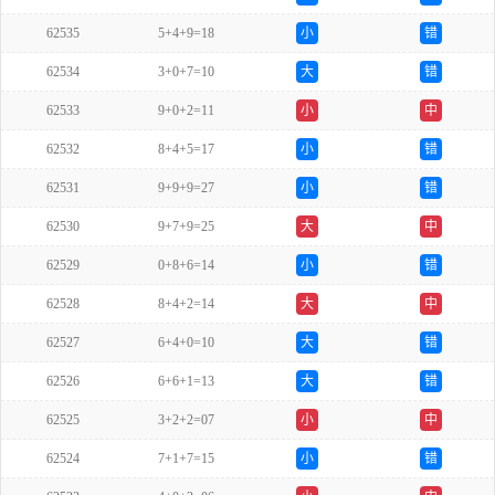
62535
5+4+9=18
小
错
62534
3+0+7=10
大
错
62533
9+0+2=11
小
中
62532
8+4+5=17
小
错
62531
9+9+9=27
小
错
62530
9+7+9=25
大
中
62529
0+8+6=14
小
错
62528
8+4+2=14
大
中
62527
6+4+0=10
大
错
62526
6+6+1=13
大
错
62525
3+2+2=07
小
中
62524
7+1+7=15
小
错