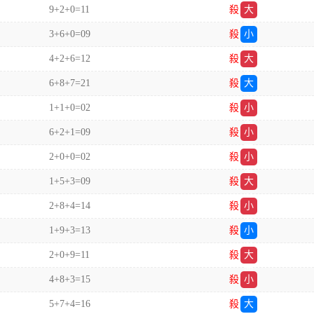
单
9+2+0=11
殺
大
双
3+6+0=09
殺
小
单
4+2+6=12
殺
大
单
6+8+7=21
殺
大
单
1+1+0=02
殺
小
单
6+2+1=09
殺
小
双
2+0+0=02
殺
小
单
1+5+3=09
殺
大
单
2+8+4=14
殺
小
单
1+9+3=13
殺
小
单
2+0+9=11
殺
大
双
4+8+3=15
殺
小
单
5+7+4=16
殺
大