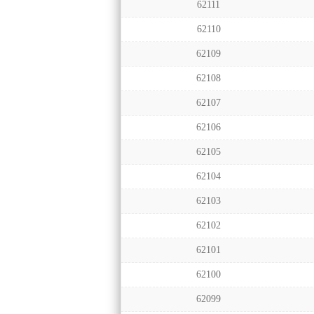
62111
62110
62109
62108
62107
62106
62105
62104
62103
62102
62101
62100
62099