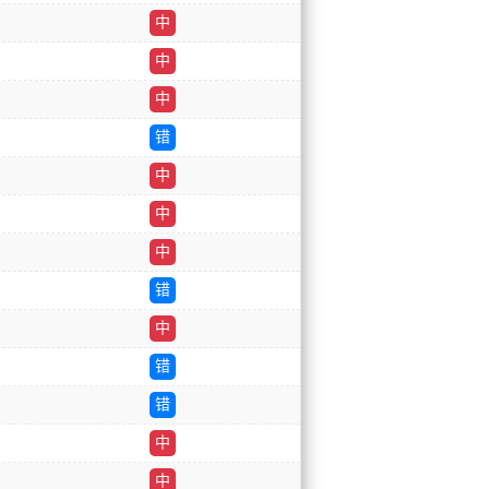
中
中
中
错
中
中
中
错
中
错
错
中
中