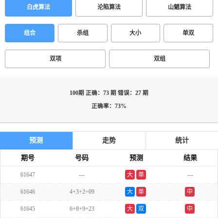
白虎算法
沦陷算法
山魈算法
组合
杀组
大小
单双
双项
双组
100期 正确：73 期 错误：27 期
正确率：73%
预测
走势
统计
期号
号码
预测
结果
61647
---
大
单
---
61646
4+3+2=09
大
单
中
61645
6+8+9=23
大
双
中