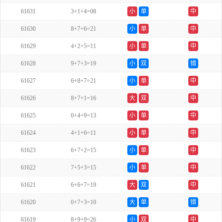
61631
3+1+4=08
小
单
中
61630
8+7+6=21
小
单
中
61629
4+2+5=11
小
单
中
61628
9+7+3=19
小
双
错
61627
6+8+7=21
小
单
中
61626
8+7+1=16
大
双
中
61625
0+4+9=13
小
单
中
61624
4+1+6=11
小
单
中
61623
6+7+2=15
小
单
中
61622
7+5+3=15
小
单
中
61621
6+6+7=19
大
双
中
61620
0+7+3=10
大
单
错
61619
8+9+9=26
小
双
中