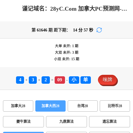
谨记域名：28yC.Com 加拿大PC预测网-加拿大28开奖|PC结果预测官网|飞飞28加拿大在线预测_极致火热优质的免费预测
第
61646
期 距下期：
14
分
57
秒
大单
未开:
1
期
大双
未开:
3
期
小双
未开:
15
期
4
3
2
09
小
单
咪牌
+
+
=
-
加拿大28
加拿大西28
台湾28
比特币28
夔牛算法
九鼎算法
遗忘算法