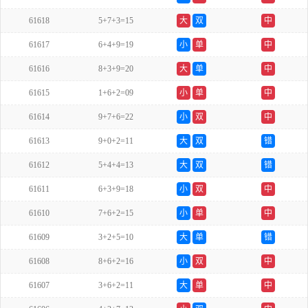
61618
5+7+3=15
大
双
中
61617
6+4+9=19
小
单
中
61616
8+3+9=20
大
单
中
61615
1+6+2=09
小
单
中
61614
9+7+6=22
小
双
中
61613
9+0+2=11
大
双
错
61612
5+4+4=13
大
双
错
61611
6+3+9=18
小
双
中
61610
7+6+2=15
小
单
中
61609
3+2+5=10
大
单
错
61608
8+6+2=16
小
双
中
61607
3+6+2=11
大
单
中