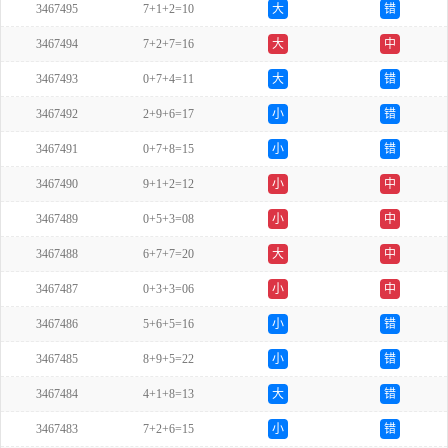
3467495
7+1+2=10
大
错
3467494
7+2+7=16
大
中
3467493
0+7+4=11
大
错
3467492
2+9+6=17
小
错
3467491
0+7+8=15
小
错
3467490
9+1+2=12
小
中
3467489
0+5+3=08
小
中
3467488
6+7+7=20
大
中
3467487
0+3+3=06
小
中
3467486
5+6+5=16
小
错
3467485
8+9+5=22
小
错
3467484
4+1+8=13
大
错
3467483
7+2+6=15
小
错