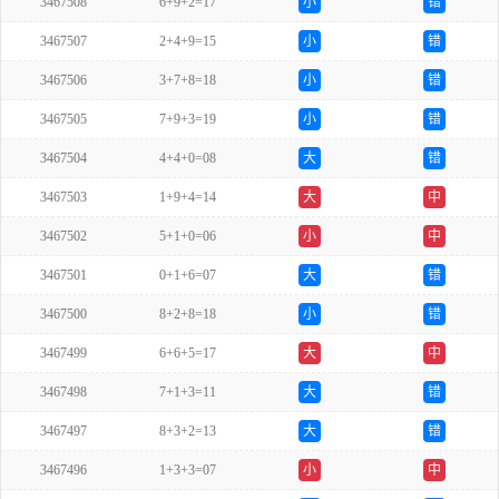
3467508
6+9+2=17
小
错
3467507
2+4+9=15
小
错
3467506
3+7+8=18
小
错
3467505
7+9+3=19
小
错
3467504
4+4+0=08
大
错
3467503
1+9+4=14
大
中
3467502
5+1+0=06
小
中
3467501
0+1+6=07
大
错
3467500
8+2+8=18
小
错
3467499
6+6+5=17
大
中
3467498
7+1+3=11
大
错
3467497
8+3+2=13
大
错
3467496
1+3+3=07
小
中