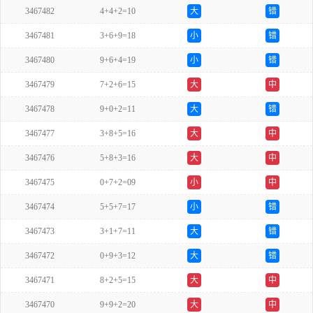
3467482
4+4+2=10
大
错
3467481
3+6+9=18
小
错
3467480
9+6+4=19
小
错
3467479
7+2+6=15
大
中
3467478
9+0+2=11
大
错
3467477
3+8+5=16
大
中
3467476
5+8+3=16
大
中
3467475
0+7+2=09
小
中
3467474
5+5+7=17
小
错
3467473
3+1+7=11
大
错
3467472
0+9+3=12
大
错
3467471
8+2+5=15
大
中
3467470
9+9+2=20
大
中