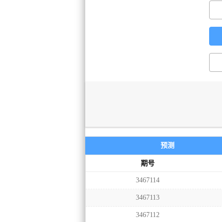
预测
期号
3467114
3467113
3467112