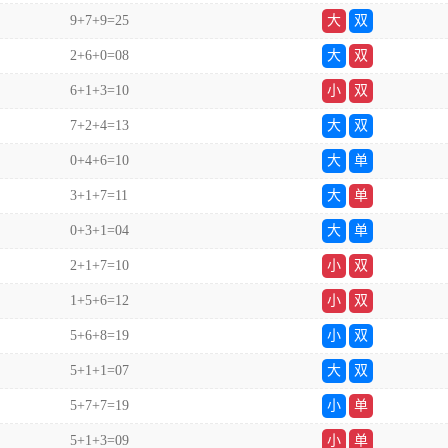
9+7+9=25
大
双
2+6+0=08
大
双
6+1+3=10
小
双
7+2+4=13
大
双
0+4+6=10
大
单
3+1+7=11
大
单
0+3+1=04
大
单
2+1+7=10
小
双
1+5+6=12
小
双
5+6+8=19
小
双
5+1+1=07
大
双
5+7+7=19
小
单
5+1+3=09
小
单