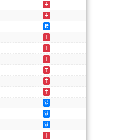
中
中
错
中
中
中
中
中
中
错
错
错
中