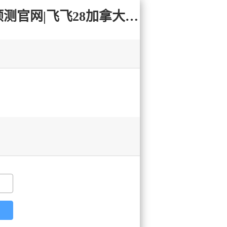
谨记域名：28yC.Com 加拿大PC预测网-加拿大28开奖|PC结果预测官网|飞飞28加拿大在线预测_极致火热优质的免费预测