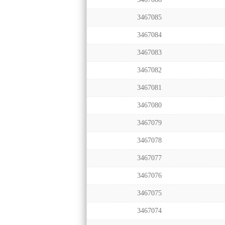
3467085
3467084
3467083
3467082
3467081
3467080
3467079
3467078
3467077
3467076
3467075
3467074