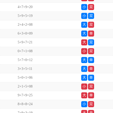
4+7+9=20
小
双
5+9+5=19
小
双
2+4+2=08
大
双
6+3+0=09
大
单
5+9+7=21
大
双
0+7+1=08
小
双
5+7+0=12
大
单
3+3+5=11
大
单
5+0+1=06
大
单
2+1+5=08
小
双
9+7+9=25
大
单
8+8+8=24
小
双
7+9+3=19
大
单