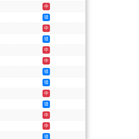
中
错
中
错
中
中
错
错
中
错
中
中
错